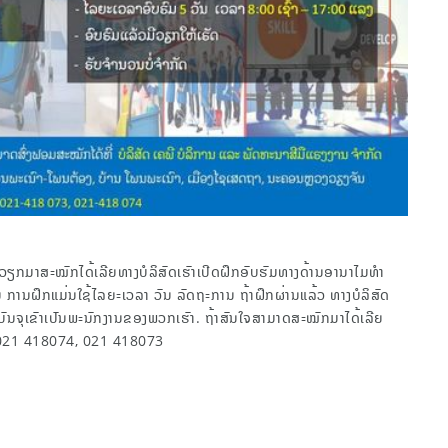
ງວຽກມາສະໝັກໄດ້ເລີຍທາງບໍລິສັດເຮົາເປີດຝຶກອົບຮົມທາງດ້ານອານາໄມທຳ
 ການຝຶກແມ່ນໃຊ້ໄລຍະເວລາ ວັນ ລັດຖະການ ຖ້າຝຶກຜ່ານແລ້ວ ທາງບໍລິສັດ
ບັນຈຸເຂົາເປັນພະນັກງານຂອງພວກເຮົາ. ຖ້າສົນໃຈສາມາດສະໝັກມາໄດ້ເລີຍ
: 021 418074, 021 418073