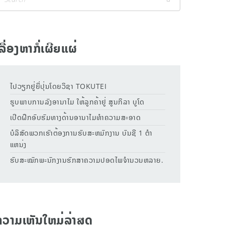
ລື່ອງຫາກໍ່ເຜີຍແຜ່
ໄປວຽກຢູ່ຍີ່ປຸ່ນໂດຍວິຊາ TOKUTEI
ຮູບພາບການລົງອານາໄມ ໃຫ້ລູກຄ້າຢູ່ ສູນກິລາ ບູໂດ
ເປີດຝຶກອົບຮົມທາງດ້ານອານາໄມທຳຄວາມສະອາດ
ບໍລິສັດພວກເຮົາຕ້ອງການຮັບສະຫມັກງານ ບັນຊີ 1 ຕຳ
ແຫນ່ງ
ຮັບສະໝັກພະນັກງານຮັກສາຄວາມປອດໄພຈຳນວນຫລາຍ.
ຄວາມເຫັນໃຫມ່ລ່າສຸດ