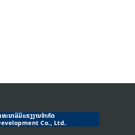
ັດທະນາສີມືແຮງງານຈໍາກັດ
Development Co., Ltd.