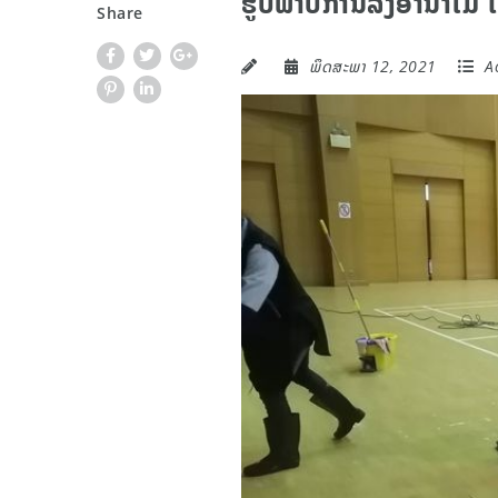
ຮູບພາບການລົງອານາໄມ ໃຫ້
Share
ພຶດສະພາ 12, 2021
Ac