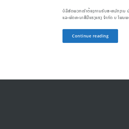
ບໍລິສັດພວກເຮົາຕ້ອງການຮັບສະຫມັກງານ ບັນ
ແລະພັດທະນາສີມືແຮງແຮງ ຈຳກັດ ບ ໂພນ
Continue reading