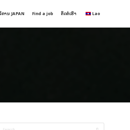
ລິການ JAPAN
Find a job
ຕິດຕໍ່ເຮົາ
Lao