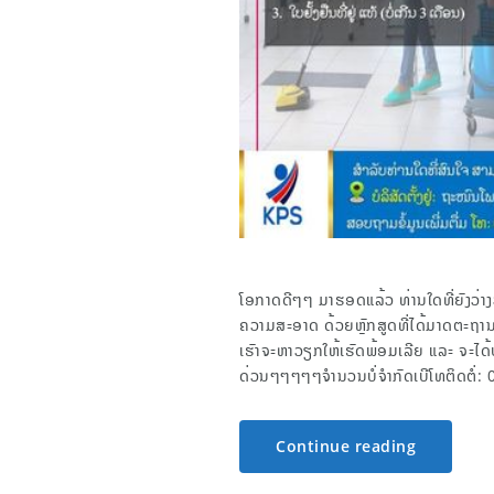
ໂອກາດດີໆໆ ມາຮອດແລ້ວ ທ່ານໃດທີ່ຍັງວ່າ
ຄວາມສະອາດ ດ້ວຍຫຼັກສູດທີ່ໄດ້ມາດຕະຖານ
ເຮົາຈະຫາວຽກໃຫ້ເຮັດພ້ອມເລີຍ ແລະ ຈະໄດ້
ດ່ວນໆໆໆໆໆຈຳນວນບໍ່ຈຳກັດເບີໂທຕິດຕໍ່
Continue reading