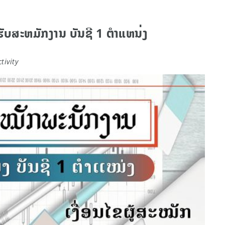
ຮັບສະຫມັກງານ ບັນຊີ 1 ຕຳແຫນ່ງ
tivity