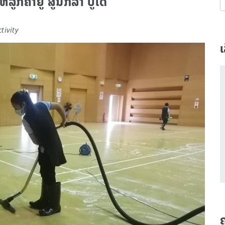
ລູກຄ້າຢູ່ ສູນກິລາ ບູໂດ
tivity
ເ