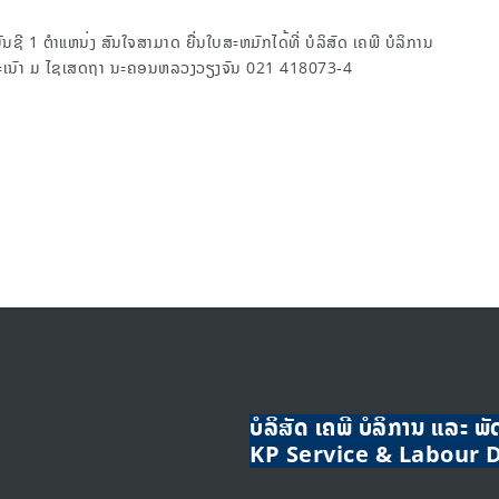
ຊີ 1 ຕຳແຫນ່ງ ສົນໃຈສາມາດ ຍື່ນໃບສະຫມັກໄດ້ທີ່ ບໍລິສັດ ເຄພີ ບໍລິການ
ພະເນົາ ມ ໄຊເສດຖາ ນະຄອນຫລວງວຽງຈັນ 021 418073-4
ບໍລິສັດ ເຄພີ ບໍລິການ ແລະ ພ
KP Service & Labour 