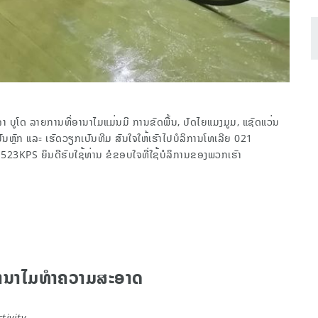
ິລາ ບູໂດ ລາຍການທີ່ອານາໄມແມ່ນມີ ການຂັດພື້ນ, ປັດໄຍແມງມູມ, ແຊັດແວ່ນ
ປັນຫຼັກ ແລະ ເຮັດວຽກເປັນທີມ ສົນໃຈໃຫ້ເຮົາໄປບໍລິການໂທເລີຍ 021
3KPS ຍິນດີຮັບໃຊ້ທ່ານ ຂໍຂອບໃຈທີ່ໃຊ້ບໍລິການຂອງພວກເຮົາ
ນອານາໄມທຳຄວາມສະອາດ
tivity