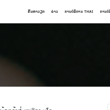
ຄົ້ນຫາວຽກ
ຂ່າວ
ການບໍລິການ THAI
ການບໍ