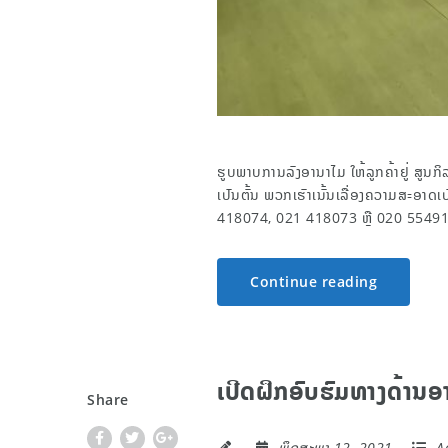
ຮູບພາບການລົງອານາໄມ ໃຫ້ລູກຄ້າຢູ່ ສູນກ
ເປັນຕົ້ນ ພວກເຮົາເນັ້ນເລື່ອງຄວາມສະອາດເ
418074, 021 418073 ຫຼື 020 5549152
Continue reading
ເປີດຝຶກອົບຮົມທາງດ້າ
Share
ພຶດສະພາ 12, 2021
Ac